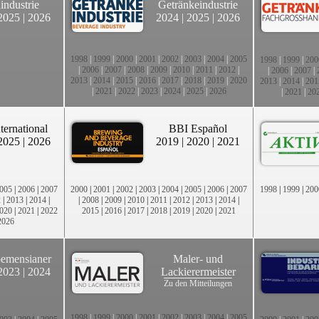
industrie
Getränkeindustrie
2025
|
2026
2024
|
2025
|
2026
1998
|
1999
|
2000
|
2001
|
2002
|
2003
|
2004
|
2005
1998
|
1999
|
200
|
2006
|
2007
|
2008
|
2009
|
2010
|
2011
|
2012
|
|
2006
|
2007
|
2013
|
2014
|
2015
|
2016
|
2017
|
2018
|
2019
|
2020
2013
|
2014
|
201
|
2021
|
2022
|
2023
|
2024
|
2025
|
2026
|
2021
|
20
ternational
BBI Español
2025
|
2026
2019
|
2020
|
2021
005
|
2006
|
2007
2000
|
2001
|
2002
|
2003
|
2004
|
2005
|
2006
|
2007
1998
|
1999
|
200
2
|
2013
|
2014
|
|
2008
|
2009
|
2010
|
2011
|
2012
|
2013
|
2014
|
020
|
2021
|
2022
2015
|
2016
|
2017
|
2018
|
2019
|
2020
|
2021
2026
emensianer
Maler- und
2023
|
2024
Lackierermeister
Zu den Mitteilungen
1998
|
1999
|
2000
|
2001
|
2002
|
2003
|
2004
|
2005