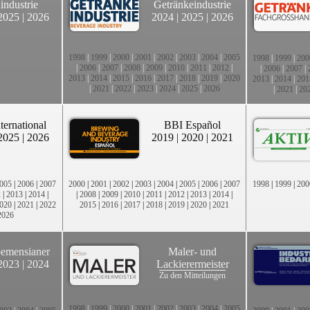
industrie
Getränkeindustrie
2025
|
2026
2024
|
2025
|
2026
1998
|
1999
|
2000
|
2001
|
2002
|
2003
|
2004
|
2005
1998
|
1999
|
200
|
2006
|
2007
|
2008
|
2009
|
2010
|
2011
|
2012
|
|
2006
|
2007
|
2013
|
2014
|
2015
|
2016
|
2017
|
2018
|
2019
|
2020
2013
|
2014
|
201
|
2021
|
2022
|
2023
|
2024
|
2025
|
2026
|
2021
|
20
ternational
BBI Español
2025
|
2026
2019
|
2020
|
2021
005
|
2006
|
2007
2000
|
2001
|
2002
|
2003
|
2004
|
2005
|
2006
|
2007
1998
|
1999
|
200
2
|
2013
|
2014
|
|
2008
|
2009
|
2010
|
2011
|
2012
|
2013
|
2014
|
020
|
2021
|
2022
2015
|
2016
|
2017
|
2018
|
2019
|
2020
|
2021
2026
emensianer
Maler- und
2023
|
2024
Lackierermeister
Zu den Mitteilungen
1998
|
1999
|
2000
|
2001
|
2002
|
2003
|
2004
|
2005