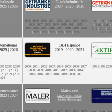
industrie
Getränkeindustrie
2025
|
2026
2024
|
2025
|
2026
1998
|
1999
|
2000
|
2001
|
2002
|
2003
|
2004
|
2005
1998
|
1999
|
200
|
2006
|
2007
|
2008
|
2009
|
2010
|
2011
|
2012
|
|
2006
|
2007
|
2013
|
2014
|
2015
|
2016
|
2017
|
2018
|
2019
|
2020
2013
|
2014
|
201
|
2021
|
2022
|
2023
|
2024
|
2025
|
2026
|
2021
|
20
ternational
BBI Español
2025
|
2026
2019
|
2020
|
2021
005
|
2006
|
2007
2000
|
2001
|
2002
|
2003
|
2004
|
2005
|
2006
|
2007
1998
|
1999
|
200
2
|
2013
|
2014
|
|
2008
|
2009
|
2010
|
2011
|
2012
|
2013
|
2014
|
020
|
2021
|
2022
2015
|
2016
|
2017
|
2018
|
2019
|
2020
|
2021
2026
emensianer
Maler- und
2023
|
2024
Lackierermeister
Zu den Mitteilungen
1998
|
1999
|
2000
|
2001
|
2002
|
2003
|
2004
|
2005