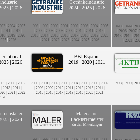
industrie
Getränkeindustrie
2025
|
2026
2024
|
2025
|
2026
003
|
2004
|
2005
1998
|
1999
|
2000
|
2001
|
2002
|
2003
|
2004
|
2005
1998
|
1999
|
200
0
|
2011
|
2012
|
|
2006
|
2007
|
2008
|
2009
|
2010
|
2011
|
2012
|
|
2006
|
2007
|
018
|
2019
|
2020
2013
|
2014
|
2015
|
2016
|
2017
|
2018
|
2019
|
2020
2013
|
2014
|
201
2025
|
2026
|
2021
|
2022
|
2023
|
2024
|
2025
|
2026
|
2021
|
20
ternational
BBI Español
2025
|
2026
2019
|
2020
|
2021
005
|
2006
|
2007
2000
|
2001
|
2002
|
2003
|
2004
|
2005
|
2006
|
2007
1998
|
1999
|
200
2
|
2013
|
2014
|
|
2008
|
2009
|
2010
|
2011
|
2012
|
2013
|
2014
|
020
|
2021
|
2022
2015
|
2016
|
2017
|
2018
|
2019
|
2020
|
2021
2026
emensianer
Maler- und
2023
|
2024
Lackierermeister
Zu den Mitteilungen
1998
|
1999
|
2000
|
2001
|
2002
|
2003
|
2004
|
2005