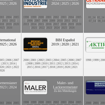
2025
|
2026
2024
|
2025
|
2026
003
|
2004
|
2005
1998
|
1999
|
2000
|
2001
|
2002
|
2003
|
2004
|
2005
01_14
|
02_14
0
|
2011
|
2012
|
|
2006
|
2007
|
2008
|
2009
|
2010
|
2011
|
2012
|
07_14
|
08_14
018
|
2019
|
2020
2013
|
2014
|
2015
|
2016
|
2017
|
2018
|
2019
|
2020
2025
|
2026
|
2021
|
2022
|
2023
|
2024
|
2025
|
2026
ternational
BBI Español
2025
|
2026
2019
|
2020
|
2021
005
|
2006
|
2007
2000
|
2001
|
2002
|
2003
|
2004
|
2005
|
2006
|
2007
1998
|
1999
|
200
2
|
2013
|
2014
|
|
2008
|
2009
|
2010
|
2011
|
2012
|
2013
|
2014
|
020
|
2021
|
2022
2015
|
2016
|
2017
|
2018
|
2019
|
2020
|
2021
2026
emensianer
Maler- und
2023
|
2024
Lackierermeister
Zu den Mitteilungen
1998
|
1999
|
2000
|
2001
|
2002
|
2003
|
2004
|
2005
003
|
2004
|
2005
2000
|
2001
|
200