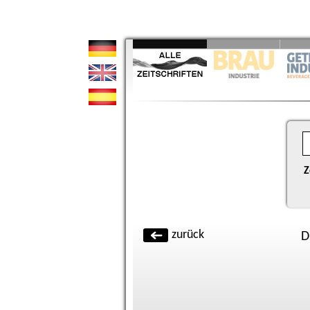
Z
zurück
D