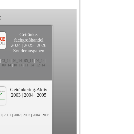
k
Getränke-
fachgroßhandel
2024
|
2025
|
2026
Sonderausgaben
|
03_14
|
04_14
|
05_14
|
06_14
|
|
09_14
|
10_14
|
11_14
|
12_14
Getränkering-Aktiv
2003
|
2004
|
2005
0
|
2001
|
2002
|
2003
|
2004
|
2005