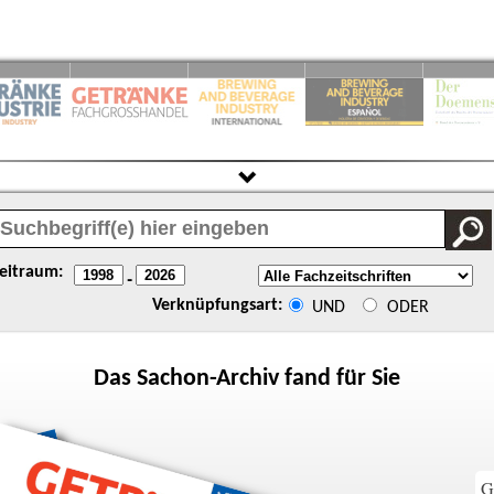
eitraum:
-
Verknüpfungsart:
UND
ODER
Das
Sachon
-Archiv fand für Sie
G