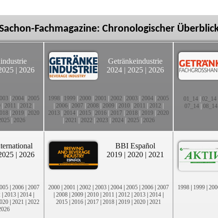
Sachon-Fachmagazine: Chronologischer Überblic
industrie
Getränkeindustrie
2025
|
2026
2024
|
2025
|
2026
003
|
2004
|
2005
1998
|
1999
|
2000
|
2001
|
2002
|
2003
|
2004
|
2005
01_14
|
02_14
0
|
2011
|
2012
|
|
2006
|
2007
|
2008
|
2009
|
2010
|
2011
|
2012
|
07_14
|
08_14
018
|
2019
|
2020
2013
|
2014
|
2015
|
2016
|
2017
|
2018
|
2019
|
2020
2025
|
2026
|
2021
|
2022
|
2023
|
2024
|
2025
|
2026
ternational
BBI Español
2025
|
2026
2019
|
2020
|
2021
005
|
2006
|
2007
2000
|
2001
|
2002
|
2003
|
2004
|
2005
|
2006
|
2007
1998
|
1999
|
200
2
|
2013
|
2014
|
|
2008
|
2009
|
2010
|
2011
|
2012
|
2013
|
2014
|
020
|
2021
|
2022
2015
|
2016
|
2017
|
2018
|
2019
|
2020
|
2021
2026