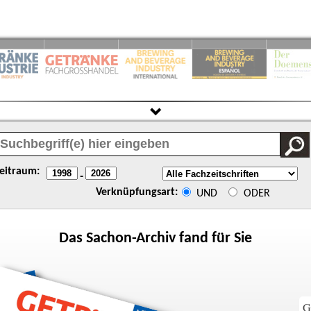
eitraum:
-
Verknüpfungsart:
UND
ODER
Das
Sachon
-Archiv fand für Sie
G