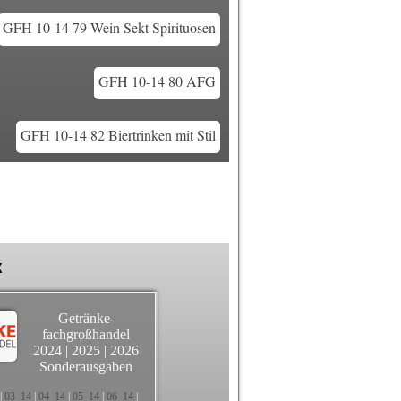
GFH 10-14 79 Wein Sekt Spirituosen
GFH 10-14 80 AFG
GFH 10-14 82 Biertrinken mit Stil
k
Getränke-
fachgroßhandel
2024
|
2025
|
2026
Sonderausgaben
|
03_14
|
04_14
|
05_14
|
06_14
|