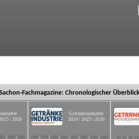
Sachon-Fachmagazine: Chronologischer Überblic
industrie
Getränkeindustrie
2025
|
2026
2024
|
2025
|
2026
003
|
2004
|
2005
1998
|
1999
|
2000
|
2001
|
2002
|
2003
|
2004
|
2005
01_14
|
02_14