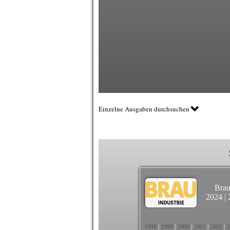
Einzelne Ausgaben durchsuchen
Brau
2024
|
1998
|
1999
|
2000
|
2001
|
2002
|
2