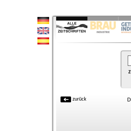
Z
zurück
D