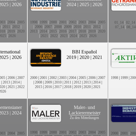
2025
|
2026
2024
|
2025
|
2026
003
|
2004
|
2005
1998
|
1999
|
2000
|
2001
|
2002
|
2003
|
2004
|
2005
01_14
|
02_14
0
|
2011
|
2012
|
|
2006
|
2007
|
2008
|
2009
|
2010
|
2011
|
2012
|
07_14
|
08_14
018
|
2019
|
2020
2013
|
2014
|
2015
|
2016
|
2017
|
2018
|
2019
|
2020
2025
|
2026
|
2021
|
2022
|
2023
|
2024
|
2025
|
2026
ternational
BBI Español
2025
|
2026
2019
|
2020
|
2021
005
|
2006
|
2007
2000
|
2001
|
2002
|
2003
|
2004
|
2005
|
2006
|
2007
1998
|
1999
|
200
2
|
2013
|
2014
|
|
2008
|
2009
|
2010
|
2011
|
2012
|
2013
|
2014
|
020
|
2021
|
2022
2015
|
2016
|
2017
|
2018
|
2019
|
2020
|
2021
2026
emensianer
Maler- und
2023
|
2024
Lackierermeister
Zu den Mitteilungen
1998
|
1999
|
2000
|
2001
|
2002
|
2003
|
2004
|
2005
003
|
2004
|
2005
2000
|
2001
|
200