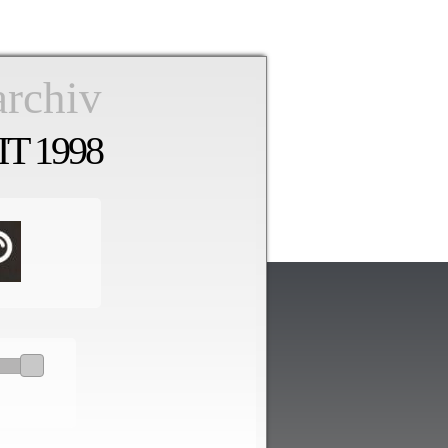
archiv
T 1998