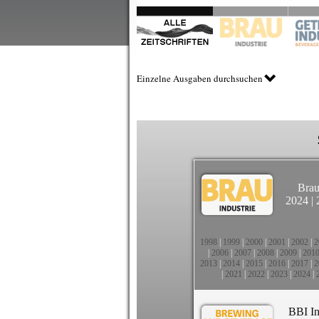
Einzelne Ausgaben durchsuchen
Brau
2024
|
1998
|
1999
|
2000
|
2001
|
2002
|
2
|
2006
|
2007
|
2008
|
2009
|
201
2013
|
2014
|
2015
|
2016
|
2017
|
2
|
2021
|
2022
|
2023
|
2024
|
BBI In