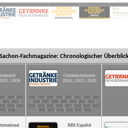
Sachon-Fachmagazine: Chronologischer Überblic
industrie
Getränkeindustrie
2025
|
2026
2024
|
2025
|
2026
003
|
2004
|
2005
1998
|
1999
|
2000
|
2001
|
2002
|
2003
|
2004
|
2005
0
|
2011
|
2012
|
|
2006
|
2007
|
2008
|
2009
|
2010
|
2011
|
2012
|
018
|
2019
|
2020
2013
|
2014
|
2015
|
2016
|
2017
|
2018
|
2019
|
2020
2025
|
2026
|
2021
|
2022
|
2023
|
2024
|
2025
|
2026
ternational
BBI Español