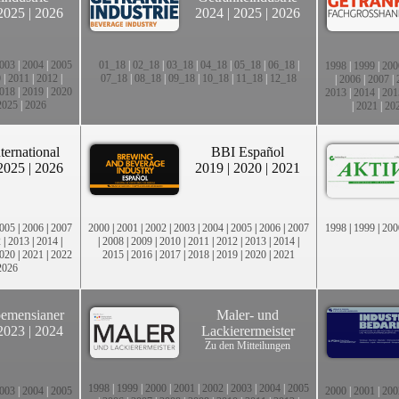
2025
|
2026
2024
|
2025
|
2026
003
|
2004
|
2005
01_18
|
02_18
|
03_18
|
04_18
|
05_18
|
06_18
|
1998
|
1999
|
200
0
|
2011
|
2012
|
07_18
|
08_18
|
09_18
|
10_18
|
11_18
|
12_18
|
2006
|
2007
|
018
|
2019
|
2020
2013
|
2014
|
201
2025
|
2026
|
2021
|
20
ternational
BBI Español
2025
|
2026
2019
|
2020
|
2021
005
|
2006
|
2007
2000
|
2001
|
2002
|
2003
|
2004
|
2005
|
2006
|
2007
1998
|
1999
|
200
2
|
2013
|
2014
|
|
2008
|
2009
|
2010
|
2011
|
2012
|
2013
|
2014
|
020
|
2021
|
2022
2015
|
2016
|
2017
|
2018
|
2019
|
2020
|
2021
2026
emensianer
Maler- und
2023
|
2024
Lackierermeister
Zu den Mitteilungen
1998
|
1999
|
2000
|
2001
|
2002
|
2003
|
2004
|
2005
003
|
2004
|
2005
2000
|
2001
|
200