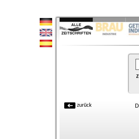
Z
zurück
D