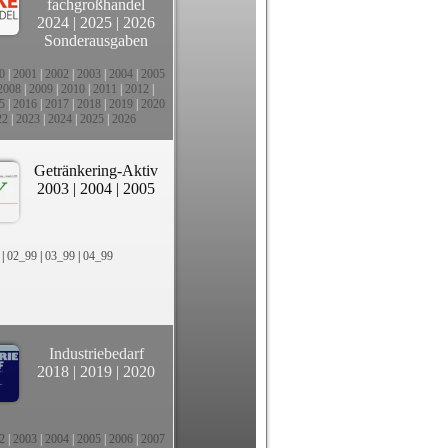
fachgroßhandel
2024
|
2025
|
2026
Sonderausgaben
0
|
2001
|
2002
|
2003
|
2004
|
2005
2008
|
2009
|
2010
|
2011
|
2012
|
5
|
2016
|
2017
|
2018
|
2019
|
2020
22
|
2023
|
2024
|
2025
|
2026
Getränkering-Aktiv
2003
|
2004
|
2005
|
02_99
|
03_99
|
04_99
Industriebedarf
2018
|
2019
|
2020
2
|
2003
|
2004
|
2005
|
2006
|
2007