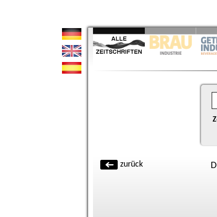
Z
zurück
D