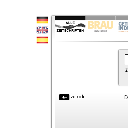
Z
zurück
D