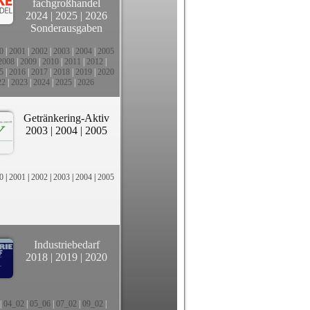
fachgroßhandel
2024
|
2025
|
2026
Sonderausgaben
0
|
2001
|
2002
|
2003
|
2004
|
2005
2008
|
2009
|
2010
|
2011
|
2012
|
5
|
2016
|
2017
|
2018
|
2019
|
2020
22
|
2023
|
2024
|
2025
|
2026
Getränkering-Aktiv
2003
|
2004
|
2005
0
|
2001
|
2002
|
2003
|
2004
|
2005
Industriebedarf
2018
|
2019
|
2020
|
04_02
|
05_06
|
07_02
|
09_02
|