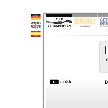
Z
zurück
D