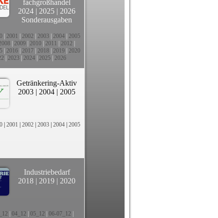
fachgroßhandel
2024
|
2025
|
2026
Sonderausgaben
0
|
2001
|
2002
|
2003
|
2004
|
2005
2008
|
2009
|
2010
|
2011
|
2012
|
5
|
2016
|
2017
|
2018
|
2019
|
2020
22
|
2023
|
2024
|
2025
|
2026
Getränkering-Aktiv
2003
|
2004
|
2005
0
|
2001
|
2002
|
2003
|
2004
|
2005
Industriebedarf
2018
|
2019
|
2020
_12
|
04_12
|
05_12
|
06-07_12
|