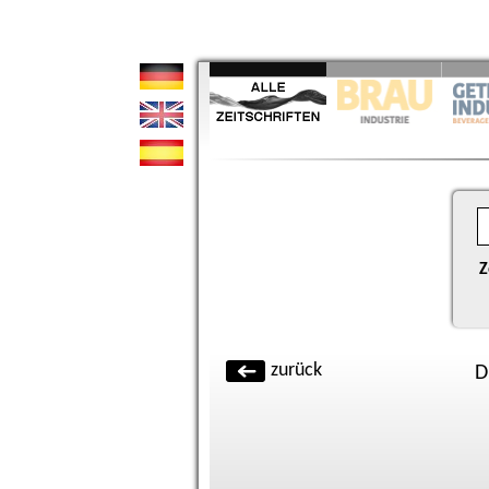
Z
zurück
D