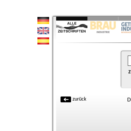
Z
zurück
D