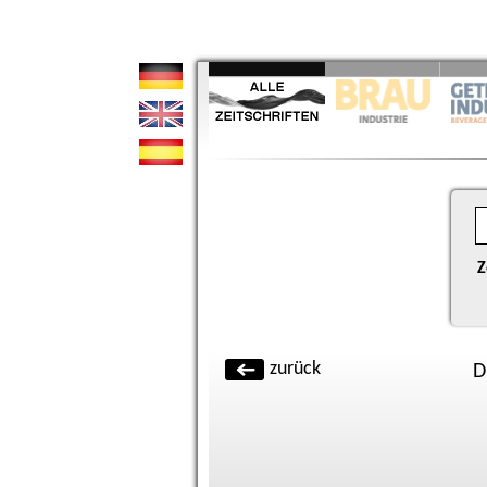
Z
zurück
D