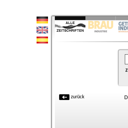
Z
zurück
D