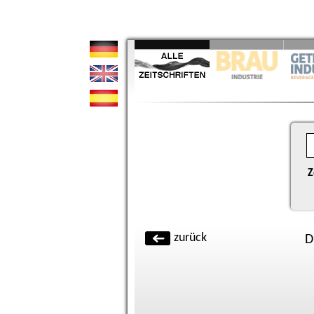
Z
zurück
D