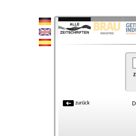
Z
zurück
D