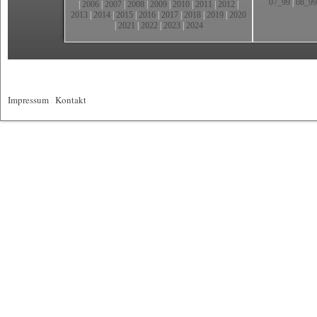
07_99
|
08_99
|
2006
|
2007
|
2008
|
2009
|
2010
|
2011
|
2012
|
2013
|
2014
|
2015
|
2016
|
2017
|
2018
|
2019
|
2020
|
2021
|
2022
|
2023
|
2024
Impressum
|
Kontakt