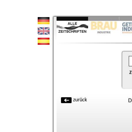
Z
zurück
D