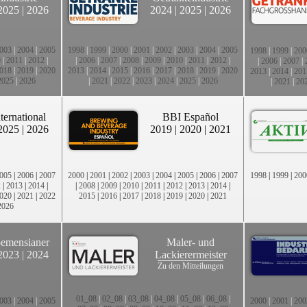
2025
|
2026
2024
|
2025
|
2026
003
|
2004
|
2005
1998
|
1999
|
2000
|
2001
|
2002
|
2003
|
2004
|
2005
1998
|
1999
|
200
0
|
2011
|
2012
|
|
2006
|
2007
|
2008
|
2009
|
2010
|
2011
|
2012
|
|
2006
|
2007
|
018
|
2019
|
2020
2013
|
2014
|
2015
|
2016
|
2017
|
2018
|
2019
|
2020
2013
|
2014
|
201
2025
|
2026
|
2021
|
2022
|
2023
|
2024
|
2025
|
2026
|
2021
|
20
ternational
BBI Español
2025
|
2026
2019
|
2020
|
2021
005
|
2006
|
2007
2000
|
2001
|
2002
|
2003
|
2004
|
2005
|
2006
|
2007
1998
|
1999
|
200
2
|
2013
|
2014
|
|
2008
|
2009
|
2010
|
2011
|
2012
|
2013
|
2014
|
020
|
2021
|
2022
2015
|
2016
|
2017
|
2018
|
2019
|
2020
|
2021
2026
emensianer
Maler- und
2023
|
2024
Lackierermeister
Zu den Mitteilungen
01_08
|
02_08
|
03_08
|
04_08
|
05_08
|
06_08
|
003
|
2004
|
2005
2000
|
2001
|
200