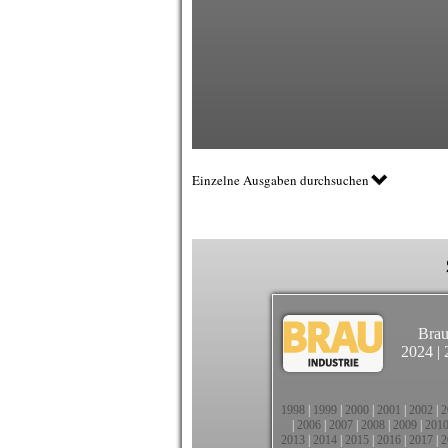
Einzelne Ausgaben durchsuchen
Brau
2024
|
1998
|
1999
|
2000
|
2001
|
2002
|
2
|
2006
|
2007
|
2008
|
2009
|
201
2013
|
2014
|
2015
|
2016
|
2017
|
2