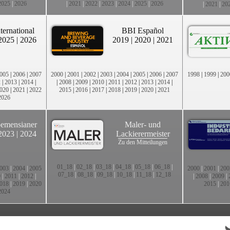
2025
|
2026
|
2021
|
2022
|
2023
|
2024
|
2025
|
2026
|
2021
|
20
ternational
BBI Español
2025
|
2026
2019
|
2020
|
2021
005
|
2006
|
2007
2000
|
2001
|
2002
|
2003
|
2004
|
2005
|
2006
|
2007
1998
|
1999
|
200
2
|
2013
|
2014
|
|
2008
|
2009
|
2010
|
2011
|
2012
|
2013
|
2014
|
020
|
2021
|
2022
2015
|
2016
|
2017
|
2018
|
2019
|
2020
|
2021
2026
emensianer
Maler- und
2023
|
2024
Lackierermeister
Zu den Mitteilungen
01_18
|
02_18
|
03_18
|
04_18
|
05_18
|
06_18
|
003
|
2004
|
2005
2000
|
2001
|
200
07_18
|
08_18
|
09_18
|
10_18
|
11_18
|
12_18
0
|
2011
|
2012
|
|
2008
|
2009
|
018
|
2019
|
2020
2015
|
201
2024