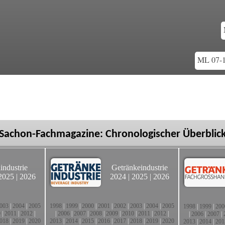
ML 07-1
Sachon-Fachmagazine: Chronologischer Überblic
industrie
Getränkeindustrie
2025
|
2026
2024
|
2025
|
2026
003
|
2004
|
2005
1998
|
1999
|
2000
|
2001
|
2002
|
2003
|
2004
|
2005
1998
|
1999
|
200
0
|
2011
|
2012
|
|
2006
|
2007
|
2008
|
2009
|
2010
|
2011
|
2012
|
|
2006
|
2007
|
018
|
2019
|
2020
2013
|
2014
|
2015
|
2016
|
2017
|
2018
|
2019
|
2020
2013
|
2014
|
201