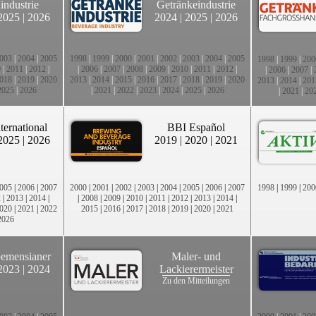
industrie
Getränkeindustrie
2025
|
2026
2024
|
2025
|
2026
003
|
2004
|
2005
1998
|
1999
|
2000
|
2001
|
2002
|
2003
|
2004
|
2005
1998
|
1999
|
200
0
|
2011
|
2012
|
|
2006
|
2007
|
2008
|
2009
|
2010
|
2011
|
2012
|
|
2006
|
2007
|
018
|
2019
|
2020
2013
|
2014
|
2015
|
2016
|
2017
|
2018
|
2019
|
2020
2013
|
2014
|
201
2025
|
2026
|
2021
|
2022
|
2023
|
2024
|
2025
|
2026
|
2021
|
20
ternational
BBI Español
2025
|
2026
2019
|
2020
|
2021
005
|
2006
|
2007
2000
|
2001
|
2002
|
2003
|
2004
|
2005
|
2006
|
2007
1998
|
1999
|
200
2
|
2013
|
2014
|
|
2008
|
2009
|
2010
|
2011
|
2012
|
2013
|
2014
|
020
|
2021
|
2022
2015
|
2016
|
2017
|
2018
|
2019
|
2020
|
2021
2026
emensianer
Maler- und
2023
|
2024
Lackierermeister
Zu den Mitteilungen