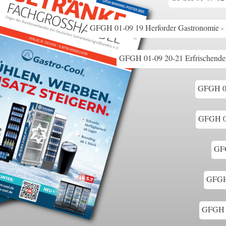
GFGH 01-09 19 Herforder Gastronomie - Pr
GFGH 01-09 20-21 Erfrischende
GFGH 01
GFGH 01
GFG
GFGH 
GFGH 0