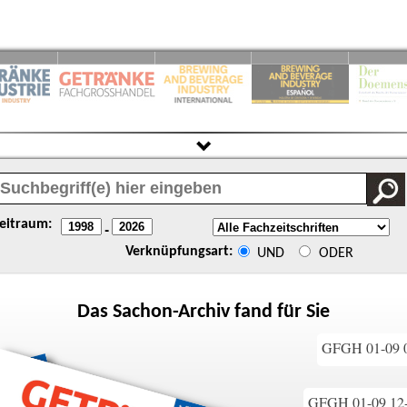
eitraum:
-
Verknüpfungsart:
UND
ODER
Das
Sachon
-Archiv fand für Sie
GFGH 01-09 08
GFGH 01-09 12-1