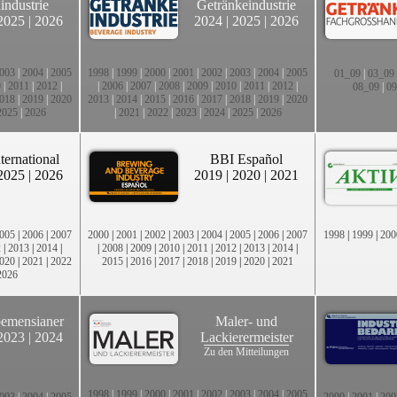
industrie
Getränkeindustrie
2025
|
2026
2024
|
2025
|
2026
003
|
2004
|
2005
1998
|
1999
|
2000
|
2001
|
2002
|
2003
|
2004
|
2005
01_09
|
03_09
0
|
2011
|
2012
|
|
2006
|
2007
|
2008
|
2009
|
2010
|
2011
|
2012
|
08_09
|
09
018
|
2019
|
2020
2013
|
2014
|
2015
|
2016
|
2017
|
2018
|
2019
|
2020
2025
|
2026
|
2021
|
2022
|
2023
|
2024
|
2025
|
2026
ternational
BBI Español
2025
|
2026
2019
|
2020
|
2021
005
|
2006
|
2007
2000
|
2001
|
2002
|
2003
|
2004
|
2005
|
2006
|
2007
1998
|
1999
|
200
2
|
2013
|
2014
|
|
2008
|
2009
|
2010
|
2011
|
2012
|
2013
|
2014
|
020
|
2021
|
2022
2015
|
2016
|
2017
|
2018
|
2019
|
2020
|
2021
2026
emensianer
Maler- und
2023
|
2024
Lackierermeister
Zu den Mitteilungen
1998
|
1999
|
2000
|
2001
|
2002
|
2003
|
2004
|
2005