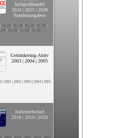
fachgroßhandel
2024
|
2025
|
2026
Sonderausgaben
|
04_09
|
05_09
|
06_09
|
07_09
|
_09
|
10_09
|
11_09
|
12_09
Getränkering-Aktiv
2003
|
2004
|
2005
0
|
2001
|
2002
|
2003
|
2004
|
2005
Industriebedarf
2018
|
2019
|
2020