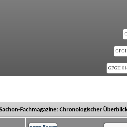
G
GFGH 
GFGH 01-0
Sachon-Fachmagazine: Chronologischer Überblic