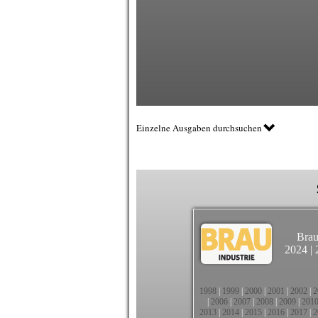
Einzelne Ausgaben durchsuchen
Brau
2024
|
1998
|
1999
|
2000
|
2001
|
2002
|
2
|
2006
|
2007
|
2008
|
2009
|
201
2013
|
2014
|
2015
|
2016
|
2017
|
2