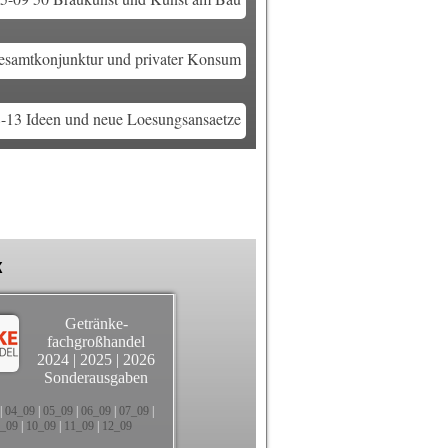
samtkonjunktur und privater Konsum
13 Ideen und neue Loesungsansaetze
k
Getränke-
fachgroßhandel
2024
|
2025
|
2026
Sonderausgaben
|
04_09
|
05_09
|
06_09
|
07_09
|
_09
|
10_09
|
11_09
|
12_09