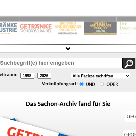
eitraum:
-
Verknüpfungsart:
UND
ODER
Das
Sachon
-Archiv fand für Sie
GFGH
GFGH 