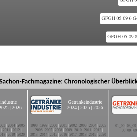
GFGH 05-09 6 Ge
GFGH 05-09 8-
Sachon-Fachmagazine: Chronologischer Überblic
industrie
Getränkeindustrie
2025
|
2026
2024
|
2025
|
2026
003
|
2004
|
2005
1998
|
1999
|
2000
|
2001
|
2002
|
2003
|
2004
|
2005
01_09
|
03_09
0
|
2011
|
2012
|
|
2006
|
2007
|
2008
|
2009
|
2010
|
2011
|
2012
|
08_09
|
09
018
|
2019
|
2020
2013
|
2014
|
2015
|
2016
|
2017
|
2018
|
2019
|
2020