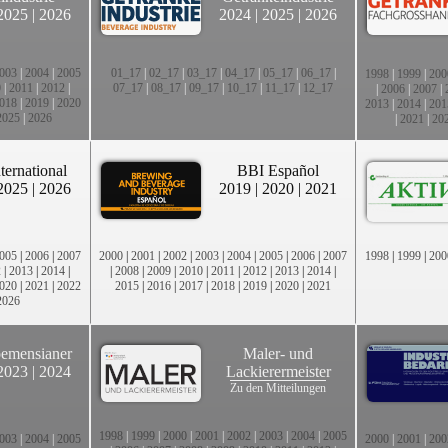
2025
|
2026
2024
|
2025
|
2026
003
|
2004
|
2005
01_17
|
02_17
|
03_17
|
04_17
|
05_17
|
06_17
|
1998
|
1999
|
200
0
|
2011
|
2012
|
07_17
|
08_17
|
09_17
|
10_17
|
11_17
|
12_17
|
2006
|
2007
|
018
|
2019
|
2020
2013
|
2014
|
201
2025
|
2026
|
2021
|
20
ternational
BBI Español
2025
|
2026
2019
|
2020
|
2021
005
|
2006
|
2007
2000
|
2001
|
2002
|
2003
|
2004
|
2005
|
2006
|
2007
1998
|
1999
|
200
2
|
2013
|
2014
|
|
2008
|
2009
|
2010
|
2011
|
2012
|
2013
|
2014
|
020
|
2021
|
2022
2015
|
2016
|
2017
|
2018
|
2019
|
2020
|
2021
2026
emensianer
Maler- und
2023
|
2024
Lackierermeister
Zu den Mitteilungen
1998
|
1999
|
2000
|
2001
|
2002
|
2003
|
2004
|
2005
003
|
2004
|
2005
2000
|
2001
|
200