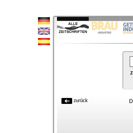
Z
zurück
D