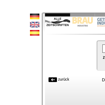
Z
zurück
D