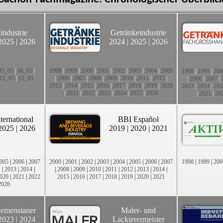
industrie
Getränkeindustrie
2025
|
2026
2024
|
2025
|
2026
05_05
|
06_05
|
1998
|
1999
|
2000
|
2001
|
2002
|
2003
|
2004
|
2005
1998
|
1999
|
200
11_05
|
12_05
|
2006
|
2007
|
2008
|
2009
|
2010
|
2011
|
2012
|
|
2006
|
2007
|
2013
|
2014
|
2015
|
2016
|
2017
|
2018
|
2019
|
2020
2013
|
2014
|
201
|
2021
|
2022
|
2023
|
2024
|
2025
|
2026
|
2021
|
20
ternational
BBI Español
2025
|
2026
2019
|
2020
|
2021
005
|
2006
|
2007
2000
|
2001
|
2002
|
2003
|
2004
|
2005
|
2006
|
2007
1998
|
1999
|
200
2
|
2013
|
2014
|
|
2008
|
2009
|
2010
|
2011
|
2012
|
2013
|
2014
|
020
|
2021
|
2022
2015
|
2016
|
2017
|
2018
|
2019
|
2020
|
2021
2026
emensianer
Maler- und
2023
|
2024
Lackierermeister