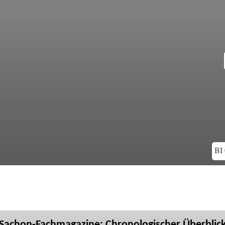
BI 
Sachon-Fachmagazine: Chronologischer Überblic