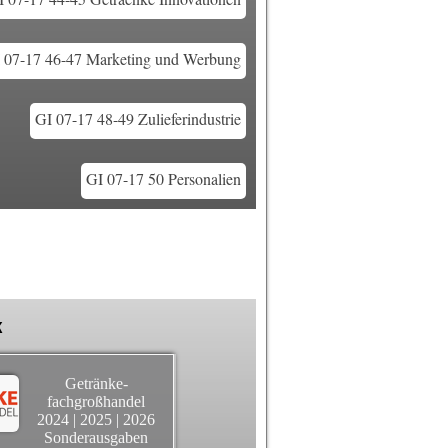
 07-17 46-47 Marketing und Werbung
GI 07-17 48-49 Zulieferindustrie
GI 07-17 50 Personalien
k
Getränke-
fachgroßhandel
2024
|
2025
|
2026
Sonderausgaben