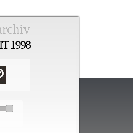
archiv
T 1998