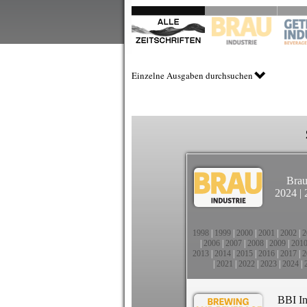
Einzelne Ausgaben durchsuchen
Brau
2024
|
1998
|
1999
|
2000
|
2001
|
2002
|
2
|
2006
|
2007
|
2008
|
2009
|
201
2013
|
2014
|
2015
|
2016
|
2017
|
2
|
2021
|
2022
|
2023
|
2024
|
BBI In