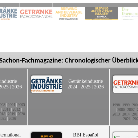
Sachon-Fachmagazine: Chronologischer Überblic
industrie
Getränkeindustrie
2025
|
2026
2024
|
2025
|
2026
003
|
2004
|
2005
1998
|
1999
|
200
0
|
2011
|
2012
|
|
2006
|
2007
|
018
|
2019
|
2020
2013
|
2014
|
201
2025
|
2026
|
2021
|
20
ternational
BBI Español