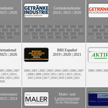
industrie
Getränkeindustrie
2025
|
2026
2024
|
2025
|
2026
003
|
2004
|
2005
1998
|
1999
|
2000
|
2001
|
2002
|
2003
|
2004
|
2005
1998
|
1999
|
200
0
|
2011
|
2012
|
|
2006
|
2007
|
2008
|
2009
|
2010
|
2011
|
2012
|
|
2006
|
2007
|
018
|
2019
|
2020
2013
|
2014
|
2015
|
2016
|
2017
|
2018
|
2019
|
2020
2013
|
2014
|
201
2025
|
2026
|
2021
|
2022
|
2023
|
2024
|
2025
|
2026
|
2021
|
20
ternational
BBI Español
2025
|
2026
2019
|
2020
|
2021
005
|
2006
|
2007
2000
|
2001
|
2002
|
2003
|
2004
|
2005
|
2006
|
2007
1998
|
1999
|
200
2
|
2013
|
2014
|
|
2008
|
2009
|
2010
|
2011
|
2012
|
2013
|
2014
|
020
|
2021
|
2022
2015
|
2016
|
2017
|
2018
|
2019
|
2020
|
2021
2026
emensianer
Maler- und
2023
|
2024
Lackierermeister
Zu den Mitteilungen