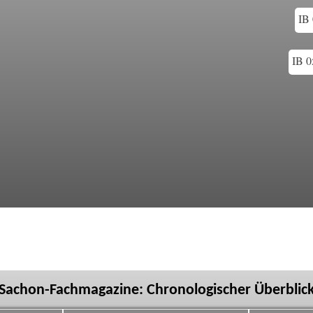
IB 
IB 0
Sachon-Fachmagazine: Chronologischer Überblic