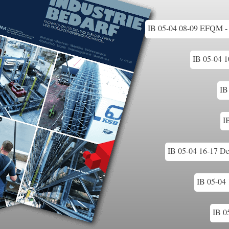
IB 05-04 08-09 EFQM - u
IB 05-04 1
IB
I
IB 05-04 16-17 De
IB 05-04
IB 0