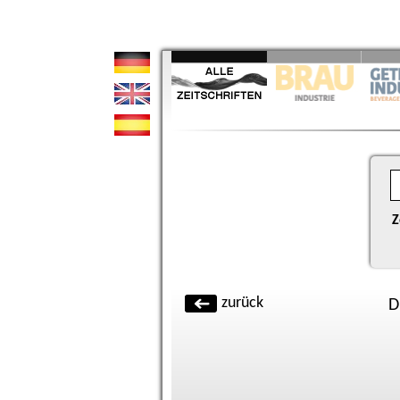
Z
zurück
D