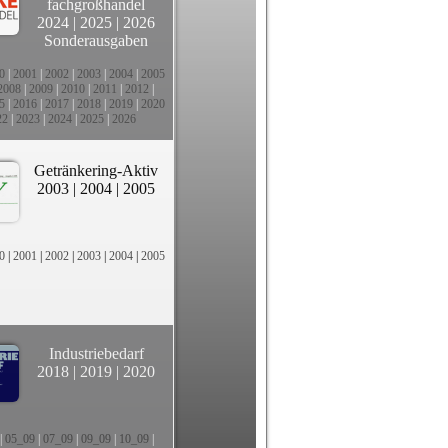
fachgroßhandel
2024
|
2025
|
2026
Sonderausgaben
0
|
2001
|
2002
|
2003
|
2004
|
2005
2008
|
2009
|
2010
|
2011
|
2012
|
5
|
2016
|
2017
|
2018
|
2019
|
2020
22
|
2023
|
2024
|
2025
|
2026
Getränkering-Aktiv
2003
|
2004
|
2005
0
|
2001
|
2002
|
2003
|
2004
|
2005
Industriebedarf
2018
|
2019
|
2020
|
05_09
|
07_09
|
09_09
|
10_09
|