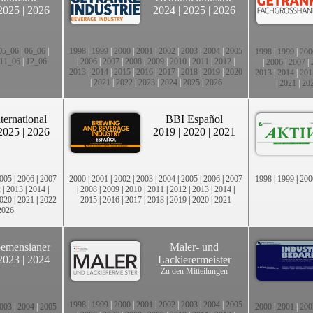
2025
|
2026
2024
|
2025
|
2026
05_06
|
06_06
|
1998
|
1999
|
2000
|
2001
|
2002
|
2003
|
2004
|
2005
1998
|
1999
|
200
11_06
|
12_06
|
2006
|
2007
|
2008
|
2009
|
2010
|
2011
|
2012
|
|
2006
|
2007
|
2013
|
2014
|
2015
|
2016
|
2017
|
2018
|
2019
|
2020
2013
|
2014
|
201
|
2021
|
2022
|
2023
|
2024
|
2025
|
2026
|
2021
|
20
ternational
BBI Español
2025
|
2026
2019
|
2020
|
2021
005
|
2006
|
2007
2000
|
2001
|
2002
|
2003
|
2004
|
2005
|
2006
|
2007
1998
|
1999
|
200
2
|
2013
|
2014
|
|
2008
|
2009
|
2010
|
2011
|
2012
|
2013
|
2014
|
020
|
2021
|
2022
2015
|
2016
|
2017
|
2018
|
2019
|
2020
|
2021
2026
emensianer
Maler- und
2023
|
2024
Lackierermeister
Zu den Mitteilungen
1998
|
1999
|
2000
|
2001
|
2002
|
2003
|
2004
|
2005
003
|
2004
|
2005
2000
|
2001
|
200