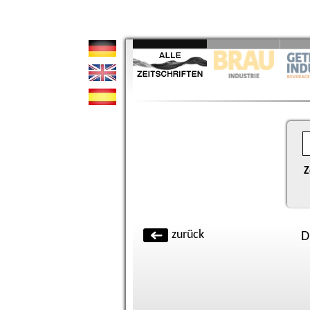
Z
zurück
D