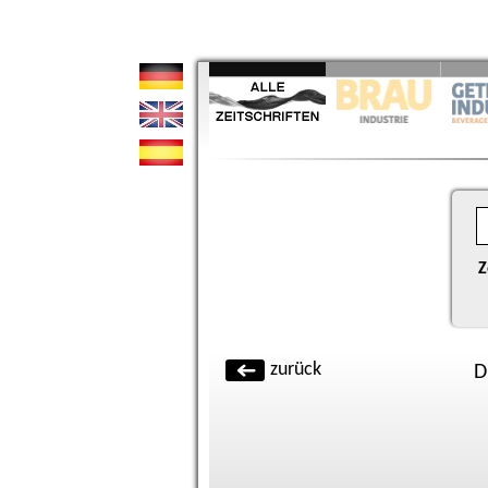
Z
zurück
D