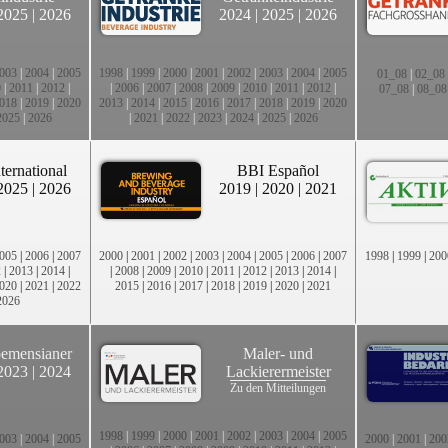
2025
|
2026
2024
|
2025
|
2026
003
|
2004
|
2005
1998
|
1999
|
2000
|
2001
|
2002
|
2003
|
2004
|
2005
01_08
|
02_08
0
|
2011
|
2012
|
|
2006
|
2007
|
2008
|
2009
|
2010
|
2011
|
2012
|
07_08
|
08_08
018
|
2019
|
2020
2013
|
2014
|
2015
|
2016
|
2017
|
2018
|
2019
|
2020
2025
|
2026
|
2021
|
2022
|
2023
|
2024
|
2025
|
2026
ternational
BBI Español
2025
|
2026
2019
|
2020
|
2021
005
|
2006
|
2007
2000
|
2001
|
2002
|
2003
|
2004
|
2005
|
2006
|
2007
1998
|
1999
|
200
2
|
2013
|
2014
|
|
2008
|
2009
|
2010
|
2011
|
2012
|
2013
|
2014
|
020
|
2021
|
2022
2015
|
2016
|
2017
|
2018
|
2019
|
2020
|
2021
2026
emensianer
Maler- und
2023
|
2024
Lackierermeister
Zu den Mitteilungen
1998
|
1999
|
2000
|
2001
|
2002
|
2003
|
2004
|
2005
003
|
2004
|
2005
2000
|
2001
|
200