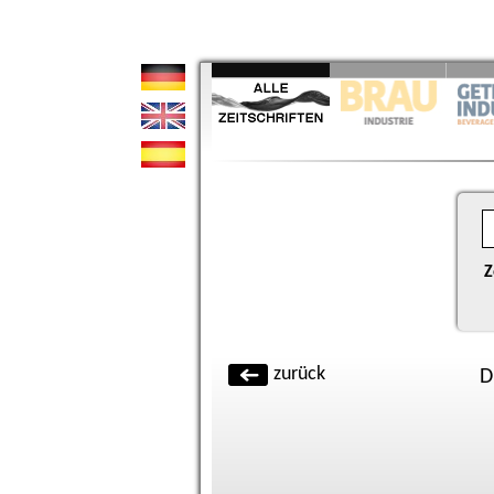
Z
zurück
D