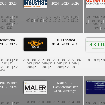
2025
|
2026
2024
|
2025
|
2026
003
|
2004
|
2005
01_15
|
02_15
|
03_15
|
04_15
|
05_15
|
06_15
|
1998
|
1999
|
200
0
|
2011
|
2012
|
07_15
|
08_15
|
09_15
|
10_15
|
11_15
|
12_15
|
2006
|
2007
|
018
|
2019
|
2020
2013
|
2014
|
201
2025
|
2026
|
2021
|
20
ternational
BBI Español
2025
|
2026
2019
|
2020
|
2021
005
|
2006
|
2007
2000
|
2001
|
2002
|
2003
|
2004
|
2005
|
2006
|
2007
1998
|
1999
|
200
2
|
2013
|
2014
|
|
2008
|
2009
|
2010
|
2011
|
2012
|
2013
|
2014
|
020
|
2021
|
2022
2015
|
2016
|
2017
|
2018
|
2019
|
2020
|
2021
2026
emensianer
Maler- und
2023
|
2024
Lackierermeister
Zu den Mitteilungen
1998
|
1999
|
2000
|
2001
|
2002
|
2003
|
2004
|
2005
003
|
2004
|
2005
2000
|
2001
|
200