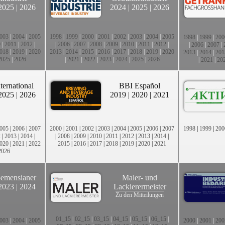
2025
|
2026
2024
|
2025
|
2026
003
|
2004
|
2005
1998
|
1999
|
2000
|
2001
|
2002
|
2003
|
2004
|
2005
1998
|
1999
|
200
0
|
2011
|
2012
|
|
2006
|
2007
|
2008
|
2009
|
2010
|
2011
|
2012
|
|
2006
|
2007
|
018
|
2019
|
2020
2013
|
2014
|
2015
|
2016
|
2017
|
2018
|
2019
|
2020
2013
|
2014
|
201
2025
|
2026
|
2021
|
2022
|
2023
|
2024
|
2025
|
2026
|
2021
|
20
ternational
BBI Español
2025
|
2026
2019
|
2020
|
2021
005
|
2006
|
2007
2000
|
2001
|
2002
|
2003
|
2004
|
2005
|
2006
|
2007
1998
|
1999
|
200
2
|
2013
|
2014
|
|
2008
|
2009
|
2010
|
2011
|
2012
|
2013
|
2014
|
020
|
2021
|
2022
2015
|
2016
|
2017
|
2018
|
2019
|
2020
|
2021
2026
emensianer
Maler- und
2023
|
2024
Lackierermeister
Zu den Mitteilungen
01_15
|
02_15
|
03_15
|
04_15
|
05_15
|
06_15
|
003
|
2004
|
2005
2000
|
2001
|
200