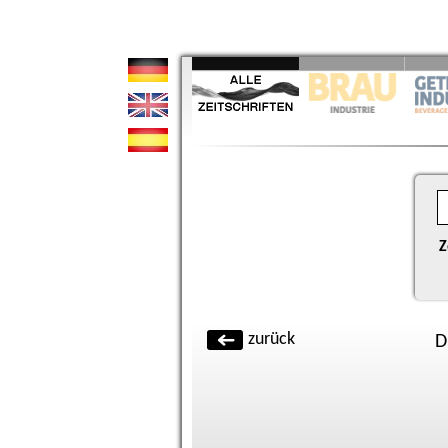
Z
zurück
D