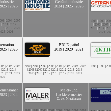
industrie
Getränkeindustrie
2025
|
2026
2024
|
2025
|
2026
003
|
2004
|
2005
1998
|
1999
|
200
0
|
2011
|
2012
|
|
2006
|
2007
|
018
|
2019
|
2020
2013
|
2014
|
201
2025
|
2026
|
2021
|
20
ternational
BBI Español
2025
|
2026
2019
|
2020
|
2021
005
|
2006
|
2007
2000
|
2001
|
2002
|
2003
|
2004
|
2005
|
2006
|
2007
1998
|
1999
|
200
2
|
2013
|
2014
|
|
2008
|
2009
|
2010
|
2011
|
2012
|
2013
|
2014
|
020
|
2021
|
2022
2015
|
2016
|
2017
|
2018
|
2019
|
2020
|
2021
2026
emensianer
Maler- und
2023
|
2024
Lackierermeister
Zu den Mitteilungen
1998
|
1999
|
2000
|
2001
|
2002
|
2003
|
2004
|
2005