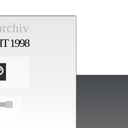
archiv
T 1998