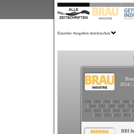
Einzelne Ausgaben durchsuchen
Brau
2024
|
1998
|
1999
|
2000
|
2001
|
2002
|
2
|
2006
|
2007
|
2008
|
2009
|
201
2013
|
2014
|
2015
|
2016
|
2017
|
2
|
2021
|
2022
|
2023
|
2024
|
BBI In