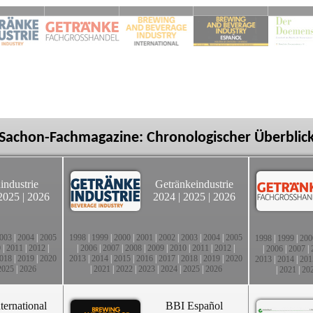
Sachon-Fachmagazine: Chronologischer Überblic
industrie
Getränkeindustrie
2025
|
2026
2024
|
2025
|
2026
003
|
2004
|
2005
1998
|
1999
|
2000
|
2001
|
2002
|
2003
|
2004
|
2005
1998
|
1999
|
200
0
|
2011
|
2012
|
|
2006
|
2007
|
2008
|
2009
|
2010
|
2011
|
2012
|
|
2006
|
2007
|
018
|
2019
|
2020
2013
|
2014
|
2015
|
2016
|
2017
|
2018
|
2019
|
2020
2013
|
2014
|
201
2025
|
2026
|
2021
|
2022
|
2023
|
2024
|
2025
|
2026
|
2021
|
20
ternational
BBI Español