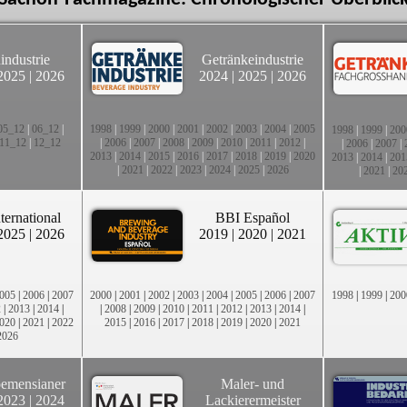
industrie
Getränkeindustrie
2025
|
2026
2024
|
2025
|
2026
05_12
|
06_12
|
1998
|
1999
|
2000
|
2001
|
2002
|
2003
|
2004
|
2005
1998
|
1999
|
200
11_12
|
12_12
|
2006
|
2007
|
2008
|
2009
|
2010
|
2011
|
2012
|
|
2006
|
2007
|
2013
|
2014
|
2015
|
2016
|
2017
|
2018
|
2019
|
2020
2013
|
2014
|
201
|
2021
|
2022
|
2023
|
2024
|
2025
|
2026
|
2021
|
20
ternational
BBI Español
2025
|
2026
2019
|
2020
|
2021
005
|
2006
|
2007
2000
|
2001
|
2002
|
2003
|
2004
|
2005
|
2006
|
2007
1998
|
1999
|
200
2
|
2013
|
2014
|
|
2008
|
2009
|
2010
|
2011
|
2012
|
2013
|
2014
|
020
|
2021
|
2022
2015
|
2016
|
2017
|
2018
|
2019
|
2020
|
2021
2026
emensianer
Maler- und
2023
|
2024
Lackierermeister