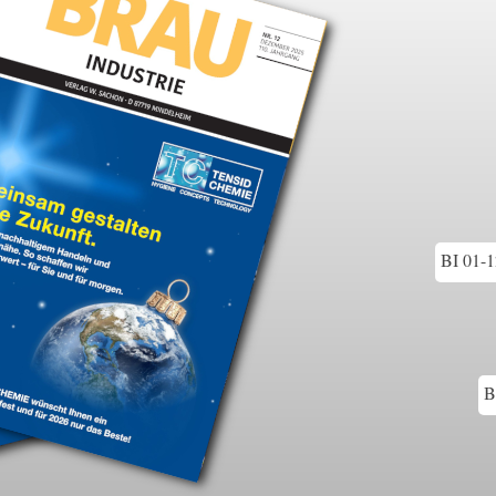
BI 01-1
B