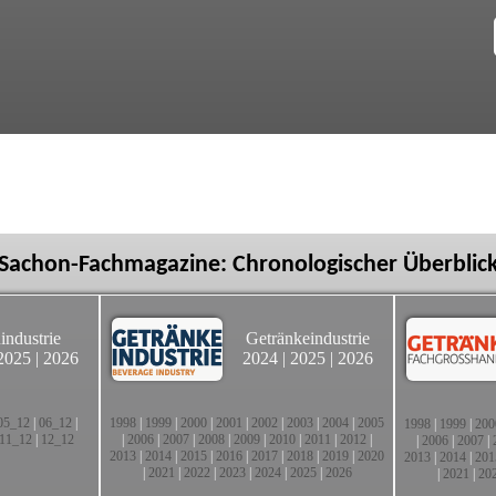
Sachon-Fachmagazine: Chronologischer Überblic
industrie
Getränkeindustrie
2025
|
2026
2024
|
2025
|
2026
05_12
|
06_12
|
1998
|
1999
|
2000
|
2001
|
2002
|
2003
|
2004
|
2005
1998
|
1999
|
200
11_12
|
12_12
|
2006
|
2007
|
2008
|
2009
|
2010
|
2011
|
2012
|
|
2006
|
2007
|
2013
|
2014
|
2015
|
2016
|
2017
|
2018
|
2019
|
2020
2013
|
2014
|
201
|
2021
|
2022
|
2023
|
2024
|
2025
|
2026
|
2021
|
20