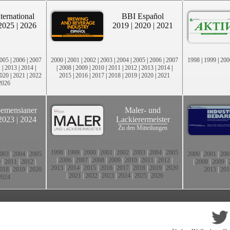
ternational
BBI Español
2025
|
2026
2019
|
2020
|
2021
005
|
2006
|
2007
2000
|
2001
|
2002
|
2003
|
2004
|
2005
|
2006
|
2007
1998
|
1999
|
200
2
|
2013
|
2014
|
|
2008
|
2009
|
2010
|
2011
|
2012
|
2013
|
2014
|
020
|
2021
|
2022
2015
|
2016
|
2017
|
2018
|
2019
|
2020
|
2021
2026
emensianer
Maler- und
2023
|
2024
Lackierermeister
Zu den Mitteilungen
1998
|
1999
|
2000
|
2001
|
2002
|
2003
|
2004
|
2005
003
|
2004
|
2005
2000
|
2001
|
200
|
2006
|
2007
|
2008
|
2009
|
2010
|
2011
|
2012
|
0
|
2011
|
2012
|
|
2008
|
2009
|
2013
|
2014
|
2015
|
2016
|
2017
|
2018
|
2019
|
2020
018
|
2019
|
2020
2015
|
201
|
2021
|
2022
|
2023
|
2024
|
2025
|
2026
2024