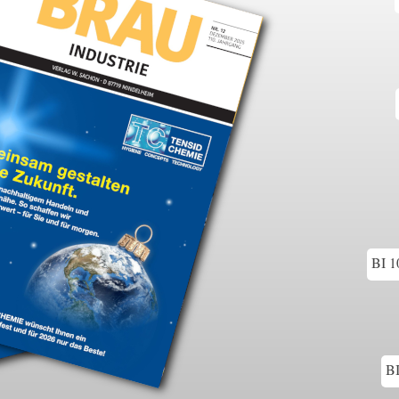
BI 1
BI