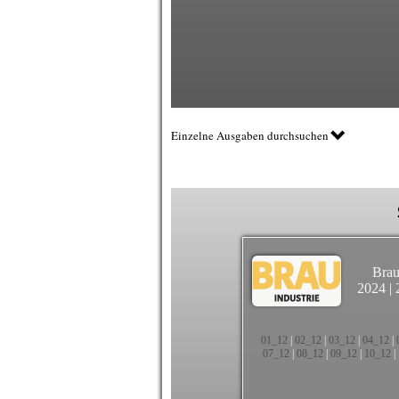
Einzelne Ausgaben durchsuchen
Brau
2024
|
01_12
|
02_12
|
03_12
|
04_12
|
07_12
|
08_12
|
09_12
|
10_12
|