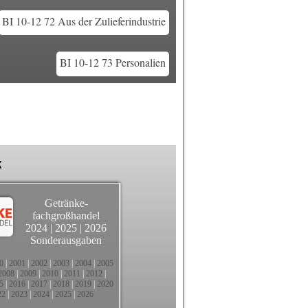
BI 10-12 72 Aus der Zulieferindustrie
BI 10-12 73 Personalien
k
Getränke-
fachgroßhandel
2024
|
2025
|
2026
Sonderausgaben
0
|
2001
|
2002
|
2003
|
2004
|
2005
2008
|
2009
|
2010
|
2011
|
2012
|
5
|
2016
|
2017
|
2018
|
2019
|
2020
22
|
2023
|
2024
|
2025
|
2026