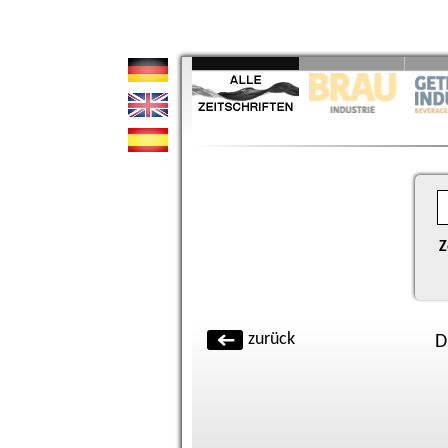
Z
zurück
D