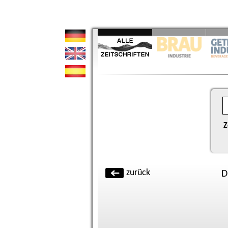
Z
zurück
D