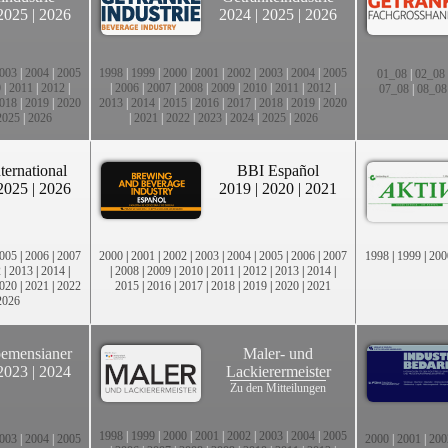
2025
|
2026
2024
|
2025
|
2026
003
|
2004
|
2005
1998
|
1999
|
2000
|
2001
|
2002
|
2003
|
2004
|
2005
01_08
|
02_08
0
|
2011
|
2012
|
|
2006
|
2007
|
2008
|
2009
|
2010
|
2011
|
2012
|
07_08
|
08_08
018
|
2019
|
2020
2013
|
2014
|
2015
|
2016
|
2017
|
2018
|
2019
|
2020
2025
|
2026
|
2021
|
2022
|
2023
|
2024
|
2025
|
2026
ternational
BBI Español
2025
|
2026
2019
|
2020
|
2021
005
|
2006
|
2007
2000
|
2001
|
2002
|
2003
|
2004
|
2005
|
2006
|
2007
1998
|
1999
|
200
2
|
2013
|
2014
|
|
2008
|
2009
|
2010
|
2011
|
2012
|
2013
|
2014
|
020
|
2021
|
2022
2015
|
2016
|
2017
|
2018
|
2019
|
2020
|
2021
2026
emensianer
Maler- und
2023
|
2024
Lackierermeister
Zu den Mitteilungen
1998
|
1999
|
2000
|
2001
|
2002
|
2003
|
2004
|
2005
003
|
2004
|
2005
2000
|
2001
|
200