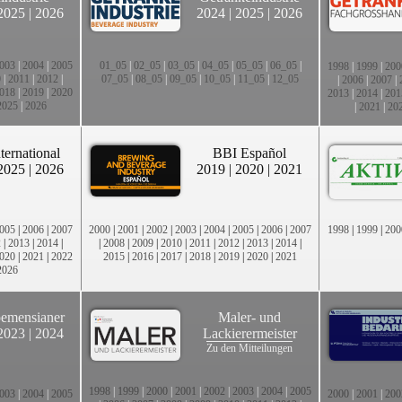
2025
|
2026
2024
|
2025
|
2026
003
|
2004
|
2005
01_05
|
02_05
|
03_05
|
04_05
|
05_05
|
06_05
|
1998
|
1999
|
200
0
|
2011
|
2012
|
07_05
|
08_05
|
09_05
|
10_05
|
11_05
|
12_05
|
2006
|
2007
|
018
|
2019
|
2020
2013
|
2014
|
201
2025
|
2026
|
2021
|
20
ternational
BBI Español
2025
|
2026
2019
|
2020
|
2021
005
|
2006
|
2007
2000
|
2001
|
2002
|
2003
|
2004
|
2005
|
2006
|
2007
1998
|
1999
|
200
2
|
2013
|
2014
|
|
2008
|
2009
|
2010
|
2011
|
2012
|
2013
|
2014
|
020
|
2021
|
2022
2015
|
2016
|
2017
|
2018
|
2019
|
2020
|
2021
2026
emensianer
Maler- und
2023
|
2024
Lackierermeister
Zu den Mitteilungen
1998
|
1999
|
2000
|
2001
|
2002
|
2003
|
2004
|
2005
003
|
2004
|
2005
2000
|
2001
|
200