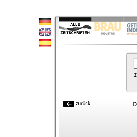
Z
zurück
D