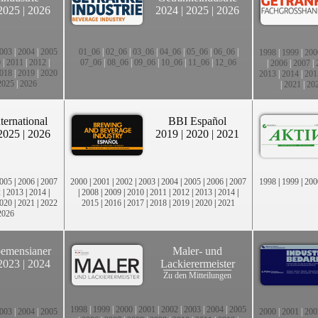
2025
|
2026
2024
|
2025
|
2026
003
|
2004
|
2005
01_06
|
02_06
|
03_06
|
04_06
|
05_06
|
06_06
|
1998
|
1999
|
200
0
|
2011
|
2012
|
07_06
|
08_06
|
09_06
|
10_06
|
11_06
|
12_06
|
2006
|
2007
|
018
|
2019
|
2020
2013
|
2014
|
201
2025
|
2026
|
2021
|
20
ternational
BBI Español
2025
|
2026
2019
|
2020
|
2021
005
|
2006
|
2007
2000
|
2001
|
2002
|
2003
|
2004
|
2005
|
2006
|
2007
1998
|
1999
|
200
2
|
2013
|
2014
|
|
2008
|
2009
|
2010
|
2011
|
2012
|
2013
|
2014
|
020
|
2021
|
2022
2015
|
2016
|
2017
|
2018
|
2019
|
2020
|
2021
2026
emensianer
Maler- und
2023
|
2024
Lackierermeister
Zu den Mitteilungen
1998
|
1999
|
2000
|
2001
|
2002
|
2003
|
2004
|
2005
003
|
2004
|
2005
2000
|
2001
|
200