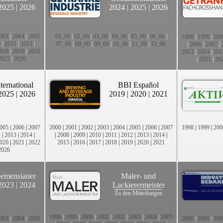
2025
|
2026
2024
|
2025
|
2026
003
|
2004
|
2005
01_06
|
02_06
|
03_06
|
04_06
|
05_06
|
06_06
|
1998
|
1999
|
200
0
|
2011
|
2012
|
07_06
|
08_06
|
09_06
|
10_06
|
11_06
|
12_06
|
2006
|
2007
|
018
|
2019
|
2020
2013
|
2014
|
201
2025
|
2026
|
2021
|
20
ternational
BBI Español
2025
|
2026
2019
|
2020
|
2021
005
|
2006
|
2007
2000
|
2001
|
2002
|
2003
|
2004
|
2005
|
2006
|
2007
1998
|
1999
|
200
2
|
2013
|
2014
|
|
2008
|
2009
|
2010
|
2011
|
2012
|
2013
|
2014
|
020
|
2021
|
2022
2015
|
2016
|
2017
|
2018
|
2019
|
2020
|
2021
2026
emensianer
Maler- und
2023
|
2024
Lackierermeister
Zu den Mitteilungen
1998
|
1999
|
2000
|
2001
|
2002
|
2003
|
2004
|
2005
003
|
2004
|
2005
2000
|
2001
|
200