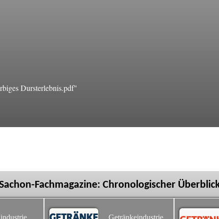
biges Dursterlebnis.pdf"
Sachon-Fachmagazine: Chronologischer Überblic
industrie
Getränkeindustrie