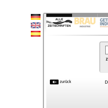
Z
zurück
D