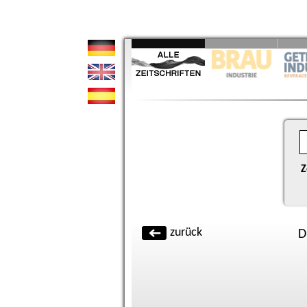
Z
zurück
D