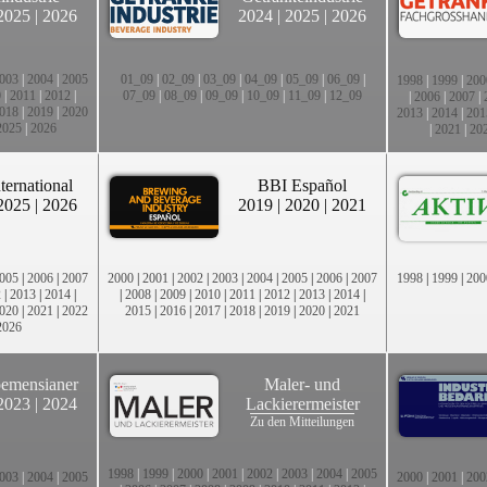
2025
|
2026
2024
|
2025
|
2026
003
|
2004
|
2005
01_09
|
02_09
|
03_09
|
04_09
|
05_09
|
06_09
|
1998
|
1999
|
200
0
|
2011
|
2012
|
07_09
|
08_09
|
09_09
|
10_09
|
11_09
|
12_09
|
2006
|
2007
|
018
|
2019
|
2020
2013
|
2014
|
201
2025
|
2026
|
2021
|
20
ternational
BBI Español
2025
|
2026
2019
|
2020
|
2021
005
|
2006
|
2007
2000
|
2001
|
2002
|
2003
|
2004
|
2005
|
2006
|
2007
1998
|
1999
|
200
2
|
2013
|
2014
|
|
2008
|
2009
|
2010
|
2011
|
2012
|
2013
|
2014
|
020
|
2021
|
2022
2015
|
2016
|
2017
|
2018
|
2019
|
2020
|
2021
2026
emensianer
Maler- und
2023
|
2024
Lackierermeister
Zu den Mitteilungen
1998
|
1999
|
2000
|
2001
|
2002
|
2003
|
2004
|
2005
003
|
2004
|
2005
2000
|
2001
|
200