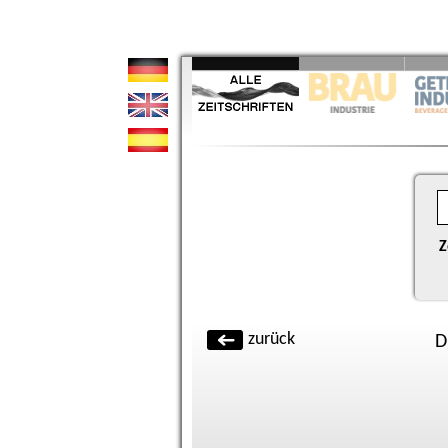
Z
zurück
D