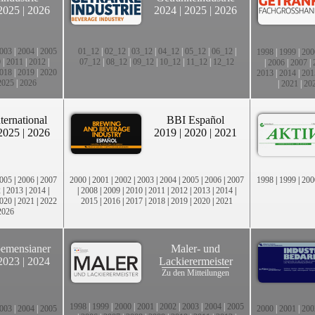
2025
|
2026
2024
|
2025
|
2026
003
|
2004
|
2005
01_12
|
02_12
|
03_12
|
04_12
|
05_12
|
06_12
|
1998
|
1999
|
200
0
|
2011
|
2012
|
07_12
|
08_12
|
09_12
|
10_12
|
11_12
|
12_12
|
2006
|
2007
|
018
|
2019
|
2020
2013
|
2014
|
201
2025
|
2026
|
2021
|
20
ternational
BBI Español
2025
|
2026
2019
|
2020
|
2021
005
|
2006
|
2007
2000
|
2001
|
2002
|
2003
|
2004
|
2005
|
2006
|
2007
1998
|
1999
|
200
2
|
2013
|
2014
|
|
2008
|
2009
|
2010
|
2011
|
2012
|
2013
|
2014
|
020
|
2021
|
2022
2015
|
2016
|
2017
|
2018
|
2019
|
2020
|
2021
2026
emensianer
Maler- und
2023
|
2024
Lackierermeister
Zu den Mitteilungen
1998
|
1999
|
2000
|
2001
|
2002
|
2003
|
2004
|
2005
003
|
2004
|
2005
2000
|
2001
|
200