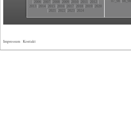
07_98
|
08_98
|
2006
|
2007
|
2008
|
2009
|
2010
|
2011
|
2012
|
2013
|
2014
|
2015
|
2016
|
2017
|
2018
|
2019
|
2020
|
2021
|
2022
|
2023
|
2024
Impressum
|
Kontakt