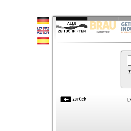
Z
zurück
D