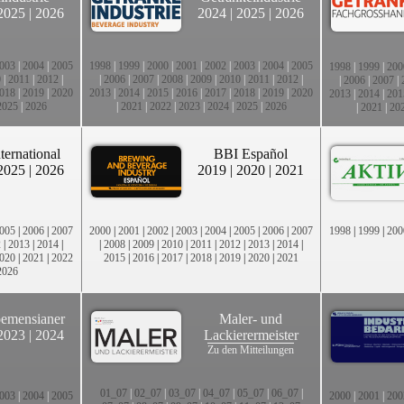
2025
|
2026
2024
|
2025
|
2026
003
|
2004
|
2005
1998
|
1999
|
2000
|
2001
|
2002
|
2003
|
2004
|
2005
1998
|
1999
|
200
0
|
2011
|
2012
|
|
2006
|
2007
|
2008
|
2009
|
2010
|
2011
|
2012
|
|
2006
|
2007
|
018
|
2019
|
2020
2013
|
2014
|
2015
|
2016
|
2017
|
2018
|
2019
|
2020
2013
|
2014
|
201
2025
|
2026
|
2021
|
2022
|
2023
|
2024
|
2025
|
2026
|
2021
|
20
ternational
BBI Español
2025
|
2026
2019
|
2020
|
2021
005
|
2006
|
2007
2000
|
2001
|
2002
|
2003
|
2004
|
2005
|
2006
|
2007
1998
|
1999
|
200
2
|
2013
|
2014
|
|
2008
|
2009
|
2010
|
2011
|
2012
|
2013
|
2014
|
020
|
2021
|
2022
2015
|
2016
|
2017
|
2018
|
2019
|
2020
|
2021
2026
emensianer
Maler- und
2023
|
2024
Lackierermeister
Zu den Mitteilungen
01_07
|
02_07
|
03_07
|
04_07
|
05_07
|
06_07
|
003
|
2004
|
2005
2000
|
2001
|
200