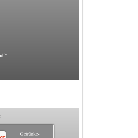
pdf"
k
Getränke-