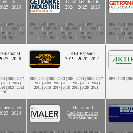
industrie
Getränkeindustrie
2025
|
2026
2024
|
2025
|
2026
003
|
2004
|
2005
1998
|
1999
|
2000
|
2001
|
2002
|
2003
|
2004
|
2005
1998
|
1999
|
200
0
|
2011
|
2012
|
|
2006
|
2007
|
2008
|
2009
|
2010
|
2011
|
2012
|
|
2006
|
2007
|
018
|
2019
|
2020
2013
|
2014
|
2015
|
2016
|
2017
|
2018
|
2019
|
2020
2013
|
2014
|
201
2025
|
2026
|
2021
|
2022
|
2023
|
2024
|
2025
|
2026
|
2021
|
20
ternational
BBI Español
2025
|
2026
2019
|
2020
|
2021
005
|
2006
|
2007
2000
|
2001
|
2002
|
2003
|
2004
|
2005
|
2006
|
2007
1998
|
1999
|
200
2
|
2013
|
2014
|
|
2008
|
2009
|
2010
|
2011
|
2012
|
2013
|
2014
|
020
|
2021
|
2022
2015
|
2016
|
2017
|
2018
|
2019
|
2020
|
2021
2026
emensianer
Maler- und
2023
|
2024
Lackierermeister
Zu den Mitteilungen
01_14
|
02_14
|
03_14
|
04_14
|
05_14
|
06_14
|